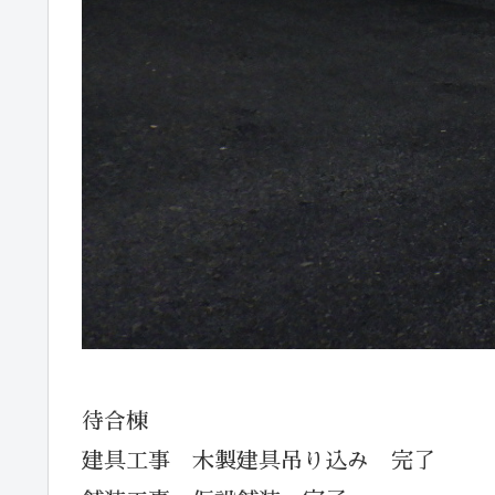
待合棟
建具工事 木製建具吊り込み 完了