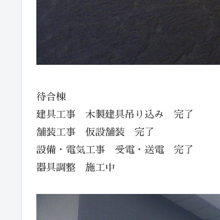
待合棟
建具工事 木製建具吊り込み 完了
舗装工事 仮設舗装 完了
設備・電気工事 受電・送電 完了
器具調整 施工中