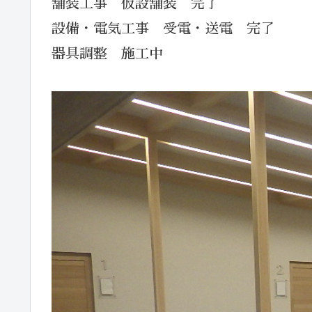
舗装工事 仮設舗装 完了
設備・電気工事 受電・送電 完了
器具調整 施工中